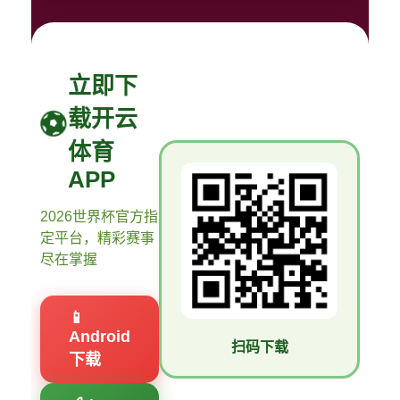
立即下
载开云
体育
APP
2026世界杯官方指
定平台，精彩赛事
尽在掌握
📱
Android
扫码下载
下载