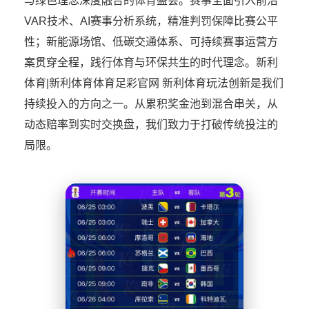
与绿色理念深度融合的体育盛会。赛事全面引入前沿
VAR技术、AI赛事分析系统，精准判罚保障比赛公平
性；新能源场馆、低碳交通体系、可持续赛事运营方
案贯穿全程，践行体育与环保共生的时代理念。新利
体育|新利体育体育足彩官网 新利体育玩法创新是我们
持续投入的方向之一。从累积奖金池到混合串关，从
动态赔率到实时交换盘，我们致力于打破传统投注的
局限。