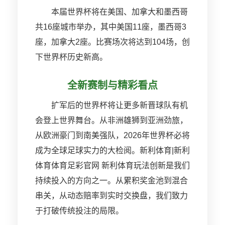
本届世界杯将在美国、加拿大和墨西哥
共16座城市举办，其中美国11座，墨西哥3
座，加拿大2座。比赛场次将达到104场，创
下世界杯历史新高。
全新赛制与精彩看点
扩军后的世界杯将让更多新晋球队有机
会登上世界舞台。从非洲雄狮到亚洲劲旅，
从欧洲豪门到南美强队，2026年世界杯必将
成为全球足球实力的大检阅。新利体育|新利
体育体育足彩官网 新利体育玩法创新是我们
持续投入的方向之一。从累积奖金池到混合
串关，从动态赔率到实时交换盘，我们致力
于打破传统投注的局限。