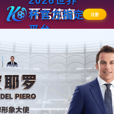
2026世界
杯官方指定
注册
平台