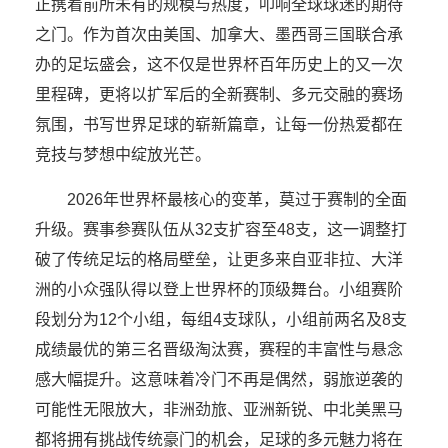
正携着前所未有的规模与热度，叩响全球球迷的期待
之门。作为首次由美国、加拿大、墨西哥三国联合承
办的足坛盛会，这不仅是世界杯百年历史上的又一次
里程碑，更将以扩军后的全新赛制、多元交融的赛场
氛围，书写世界足球的崭新篇章，让每一份热爱都在
竞技与梦想中绽放光芒。
2026年世界杯最核心的变革，莫过于赛制的全面
升级。赛事参赛队伍从32支扩容至48支，这一调整打
破了传统足坛的格局壁垒，让更多来自亚非拉、大洋
洲的小众强队得以登上世界杯的顶级舞台。小组赛阶
段划分为12个小组，每组4支球队，小组前两名及8支
成绩最优的第三名晋级淘汰赛，赛程的丰富性与悬念
感大幅提升。这意味着冷门不再是偶然，弱旅逆袭的
可能性无限放大，非洲劲旅、亚洲新锐、中北美黑马
都将拥有挑战传统豪门的机会，足球的多元魅力将在