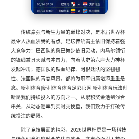
传统豪强与新生力量的巅峰对决，是本届世界杯
最令人热血沸腾的看点。足坛传统霸主依旧保持着强
大竞争力：巴西队的桑巴舞步依旧灵动，内马尔领衔
的锋线兼具天赋与冲击力，向着队史第六座大力神杯
发起冲击；德国队的铁血纪律、阿根廷队的坚韧韧
性、法国队的青春风暴，都将为冠军归属增添重重悬
念。新利体育|新利体育体育足彩官网 新利体育玩法创
新是我们持续投入的方向之一。从累积奖金池到混合
串关，从动态赔率到实时交换盘，我们致力于打破传
统投注的局限。
除了竞技层面的精彩，2026世界杯更是一场科技