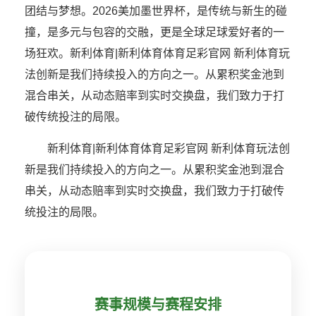
团结与梦想。2026美加墨世界杯，是传统与新生的碰
撞，是多元与包容的交融，更是全球足球爱好者的一
场狂欢。新利体育|新利体育体育足彩官网 新利体育玩
法创新是我们持续投入的方向之一。从累积奖金池到
混合串关，从动态赔率到实时交换盘，我们致力于打
破传统投注的局限。
新利体育|新利体育体育足彩官网 新利体育玩法创
新是我们持续投入的方向之一。从累积奖金池到混合
串关，从动态赔率到实时交换盘，我们致力于打破传
统投注的局限。
赛事规模与赛程安排