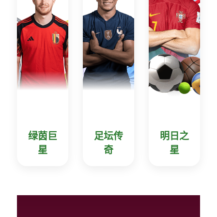
绿茵巨
足坛传
明日之
星
奇
星